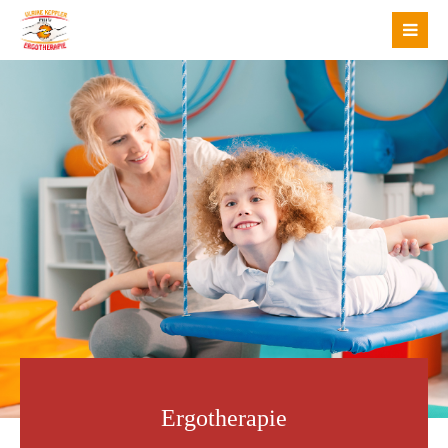
Login
Benutzername
Passwort
Anmelden
Register
|
Lost your password?
Support
Ergotherapie