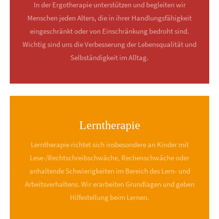
Lorem ipsum dolor sit amet:
In der Ergotherapie unterstützen und begleiten wir
Menschen jeden Alters, die in ihrer Handlungsfähigkeit
eingeschränkt oder von Einschränkung bedroht sind.
24h
/ 365days
Wichtig sind uns die Verbesserung der Lebensqualität und
Selbständigkeit im Alltag.
We offer support for our customers
Mon - Fri 8:00am - 5:00pm
(GMT +1)
Get in touch
Lerntherapie
Cybersteel Inc.
376-293 City Road, Suite 600
Lerntherapie richtet sich insbesondere an Kinder mit
San Francisco, CA 94102
Lese-/Rechtschreibschwäche, Rechenschwäche oder
anhaltende Schwierigkeiten im Bereich des Lern- und
Have any questions?
Arbeitsverhaltens. Wir erarbeiten Grundlagen und geben
+44 1234 567 890
Hilfestellung beim Lernen.
Drop us a line