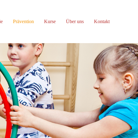
About us
ie
Prävention
Kurse
Über uns
Kontakt
Lorem ipsum dolor sit amet,
consectetuer adipiscing elit.
Aenean commodo ligula eget dolor.
Aenean massa. Cum sociis natoque
penatibus et magnis dis parturient
montes, nascetur ridiculus mus. Donec
quam felis, ultricies nec.