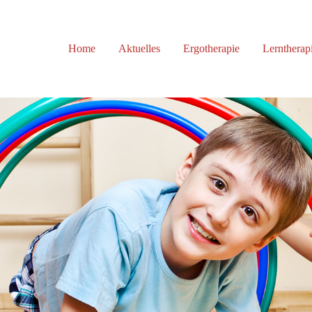
ort
Get in touch
Home
Aktuelles
Ergotherapie
Lerntherap
sum dolor sit amet:
Cybersteel Inc.
376-293 City Road, Suite 600
San Francisco, CA 94102
4h
Have any questions?
/ 365days
+44 1234 567 890
Drop us a line
info@yourdomain.com
 support for our customers
i 8:00am - 5:00pm
(GMT +1)