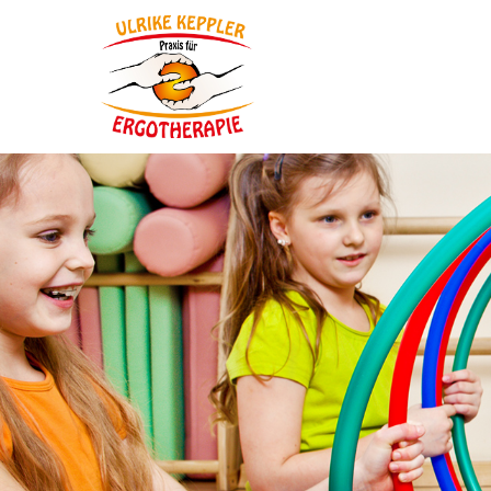
Login
Supp
Benutzername
Lorem ip
2
Passwort
Anmelden
We offer
Mon - Fr
Register
|
Lost your password?