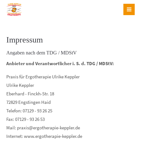
Login
Benutzername
Impressum
Angaben nach dem TDG / MDStV
Passwort
Anbieter und Verantwortlicher i. S. d. TDG / MDStV:
Praxis für Ergotherapie Ulrike Keppler
Ulrike Keppler
Eberhard - Finckh-Str. 18
Anmelden
72829 Engstingen Haid
Telefon: 07129 - 93 26 25
Register
|
Lost your password?
Fax: 07129 - 93 26 53
Mail: praxis@ergotherapie-keppler.de
Support
Internet: www.ergotherapie-keppler.de