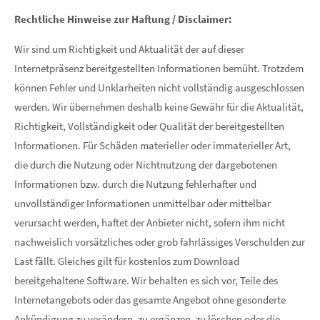
Lorem ipsum dolor sit amet:
Rechtliche Hinweise zur Haftung / Disclaimer:
Wir sind um Richtigkeit und Aktualität der auf dieser
24h
/ 365days
Internetpräsenz bereitgestellten Informationen bemüht. Trotzdem
können Fehler und Unklarheiten nicht vollständig ausgeschlossen
werden. Wir übernehmen deshalb keine Gewähr für die Aktualität,
We offer support for our customers
Richtigkeit, Vollständigkeit oder Qualität der bereitgestellten
Mon - Fri 8:00am - 5:00pm
(GMT +1)
Informationen. Für Schäden materieller oder immaterieller Art,
Get in touch
die durch die Nutzung oder Nichtnutzung der dargebotenen
Informationen bzw. durch die Nutzung fehlerhafter und
Cybersteel Inc.
unvollständiger Informationen unmittelbar oder mittelbar
376-293 City Road, Suite 600
verursacht werden, haftet der Anbieter nicht, sofern ihm nicht
San Francisco, CA 94102
nachweislich vorsätzliches oder grob fahrlässiges Verschulden zur
Last fällt. Gleiches gilt für kostenlos zum Download
Have any questions?
bereitgehaltene Software. Wir behalten es sich vor, Teile des
+44 1234 567 890
Internetangebots oder das gesamte Angebot ohne gesonderte
Drop us a line
Ankündigung zu verändern, zu ergänzen, zu löschen oder die