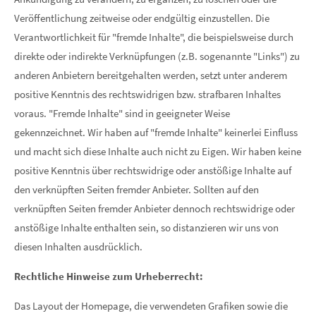
info@yourdomain.com
Veröffentlichung zeitweise oder endgültig einzustellen. Die
Verantwortlichkeit für "fremde Inhalte", die beispielsweise durch
About us
direkte oder indirekte Verknüpfungen (z.B. sogenannte "Links") zu
Lorem ipsum dolor sit amet, consectetuer adipiscing elit.
anderen Anbietern bereitgehalten werden, setzt unter anderem
positive Kenntnis des rechtswidrigen bzw. strafbaren Inhaltes
Aenean commodo ligula eget dolor. Aenean massa. Cum
voraus. "Fremde Inhalte" sind in geeigneter Weise
sociis natoque penatibus et magnis dis parturient montes,
nascetur ridiculus mus. Donec quam felis, ultricies nec.
gekennzeichnet. Wir haben auf "fremde Inhalte" keinerlei Einfluss
und macht sich diese Inhalte auch nicht zu Eigen. Wir haben keine
positive Kenntnis über rechtswidrige oder anstößige Inhalte auf
den verknüpften Seiten fremder Anbieter. Sollten auf den
verknüpften Seiten fremder Anbieter dennoch rechtswidrige oder
anstößige Inhalte enthalten sein, so distanzieren wir uns von
diesen Inhalten ausdrücklich.
Rechtliche Hinweise zum Urheberrecht:
Das Layout der Homepage, die verwendeten Grafiken sowie die